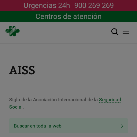
Urgencias 24h
900 269 269
Centros de atención
搜索
Togg
navi
跳
转
到
主
AISS
要
内
容
Sigla de la Asociación Internacional de la
Seguridad
Social
.
Buscar en toda la web