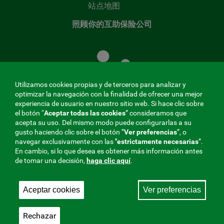
站点地图
照顾你的互助保险公司
照
顾
您
的
Utilizamos cookies propias y de terceros para analizar y
共
optimizar la navegación con la finalidad de ofrecer una mejor
同
experiencia de usuario en nuestro sitio web. Si hace clic sobre
el botón “
Aceptar todas las cookies
” consideramos que
基
acepta su uso. Del mismo modo puede configurarlas a su
金
gusto haciendo clic sobre el botón ”
Ver preferencias
”, o
MENÚ
navegar exclusivamente con las
"estrictamente
necesarias
”.
En cambio, si lo que desea es obtener más información antes
REDES
de tomar una decisión,
haga clic aquí
.
SOCIALES
Aceptar cookies
Ver preferencias
与社会保障的相互合作者，275 Fraternidad-Muprespa
V20
2026
Rechazar