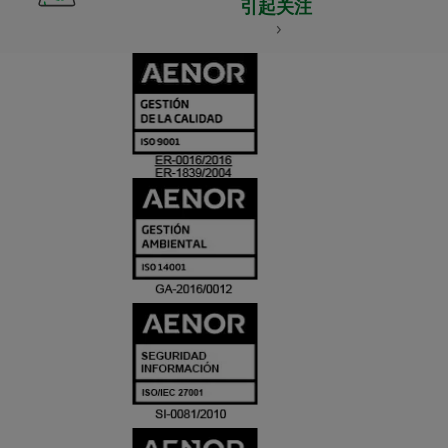
引起关注
CERTIFICADO
Y
ACREDITACIO