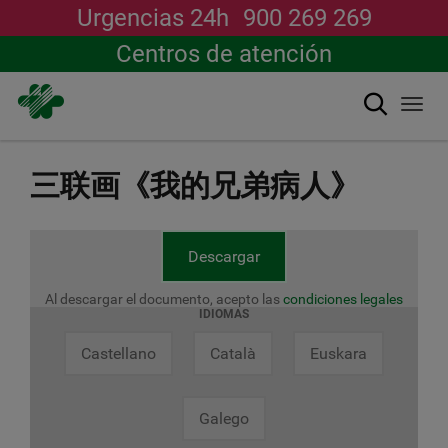
Urgencias 24h
900 269 269
Centros de atención
搜索
Togg
navi
跳
转
三联画《我的兄弟病人》
到
主
要
内
Descargar
容
Al descargar el documento, acepto las
condiciones legales
IDIOMAS
Castellano
Català
Euskara
Galego