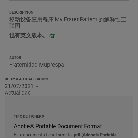
DESCRIPCIÓN
移动设备应用程序 My Frater Patient 的解释性三
联图。
也有英文版本。
看
AUTOR
Fraternidad-Muprespa
ÚLTIMA ACTUALIZACIÓN
21/07/2021
Actualidad
TIPO DE FICHERO
Adobe® Portable Document Format
Este documento tiene formato
.pdf (Adobe® Portable