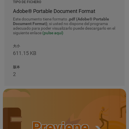
TIPO DE FICHERO
Adobe® Portable Document Format
Este documento tiene formato
.pdf (Adobe® Portable
Document Format)
; si usted no dispone del programa
adecuado para poder visualizarlo puede descargarlo en el
siguiente enlace
(pulse aquí)
大小
611.15 KB
版本
2
Previene