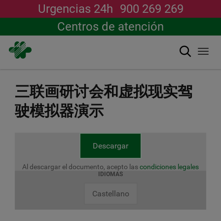
Urgencias 24h
900 269 269
Centros de atención
搜索
Togg
navi
跳
转
三联画研讨会和虚拟现实驾
到
主
驶模拟器演示
要
内
容
Descargar
Al descargar el documento, acepto las
condiciones legales
IDIOMAS
Castellano