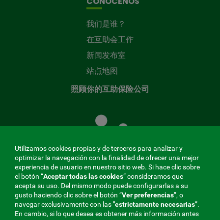
CONÓCENOS
我们是谁？
在互助会工作
新闻发布室
站点地图
照顾你的互助保险公司
照
顾
您
的
Utilizamos cookies propias y de terceros para analizar y
共
optimizar la navegación con la finalidad de ofrecer una mejor
同
experiencia de usuario en nuestro sitio web. Si hace clic sobre
el botón “
Aceptar todas las cookies
” consideramos que
基
acepta su uso. Del mismo modo puede configurarlas a su
金
gusto haciendo clic sobre el botón ”
Ver preferencias
”, o
MENÚ
navegar exclusivamente con las
"estrictamente
necesarias
”.
En cambio, si lo que desea es obtener más información antes