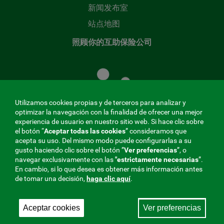
新闻发布室
站点地图
照顾你的互助保险公司
照
顾
您
的
Utilizamos cookies propias y de terceros para analizar y
共
optimizar la navegación con la finalidad de ofrecer una mejor
同
experiencia de usuario en nuestro sitio web. Si hace clic sobre
el botón “
Aceptar todas las cookies
” consideramos que
基
acepta su uso. Del mismo modo puede configurarlas a su
金
gusto haciendo clic sobre el botón ”
Ver preferencias
”, o
MENÚ
navegar exclusivamente con las
"estrictamente
necesarias
”.
En cambio, si lo que desea es obtener más información antes
REDES
de tomar una decisión,
haga clic aquí
.
SOCIALES
Aceptar cookies
Ver preferencias
与社会保障的相互合作者，275 Fraternidad-Muprespa
V20
2026