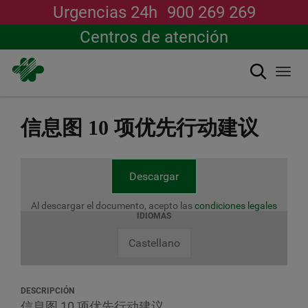
Urgencias 24h
900 269 269
Centros de atención
搜索
Togg
navi
跳
转
信息图 10 项优先行动建议
到
主
要
内
Descargar
容
Al descargar el documento, acepto las
condiciones legales
IDIOMAS
Castellano
DESCRIPCIÓN
信息图 10 项优先行动建议