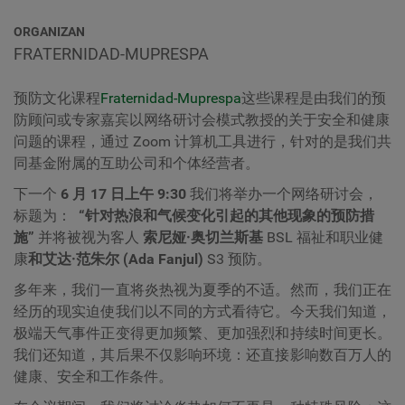
ORGANIZAN
FRATERNIDAD-MUPRESPA
预防文化课程
Fraternidad-Muprespa
这些课程是由我们的预
防顾问或专家嘉宾以网络研讨会模式教授的关于安全和健康
问题的课程，通过 Zoom 计算机工具进行，针对的是我们共
同基金附属的互助公司和个体经营者。
下一个
6 月 17 日上午 9:30
我们将举办一个网络研讨会，
标题为：
“针对热浪和气候变化引起的其他现象的预防措
施”
并将被视为客人
索尼娅·奥切兰斯基
BSL 福祉和职业健
康
和艾达·范朱尔 (Ada Fanjul)
S3 预防。
多年来，我们一直将炎热视为夏季的不适。然而，我们正在
经历的现实迫使我们以不同的方式看待它。今天我们知道，
极端天气事件正变得更加频繁、更加强烈和持续时间更长。
我们还知道，其后果不仅影响环境：还直接影响数百万人的
健康、安全和工作条件。