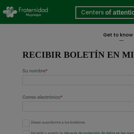
Centers
of attenti
Get to know
Skip
to
RECIBIR BOLETÍN EN M
main
content
Su nombre
*
Correo electrónico
*
Deseo suscribirme a los boletines
He leído y acepto la
cláusula de protección de datos en las co