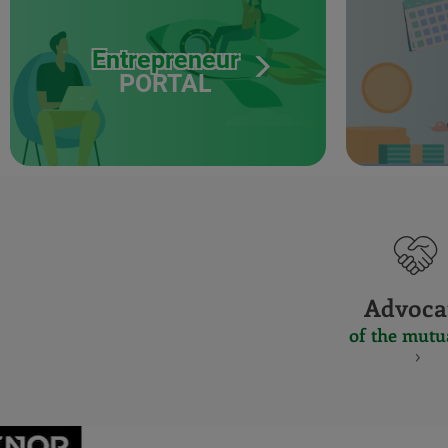
Entrepreneur
PORTAL
Advoca
of the mutu