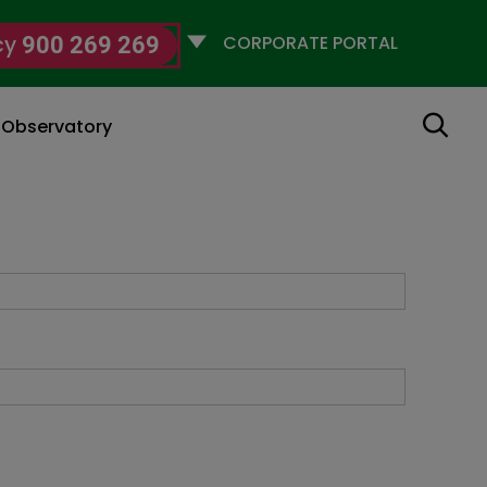
Selecciona
cy
900 269 269
un
perfil
Search
g Observatory