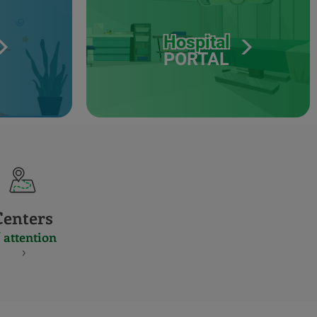
Hospital
PORTAL
Centers
 attention
S