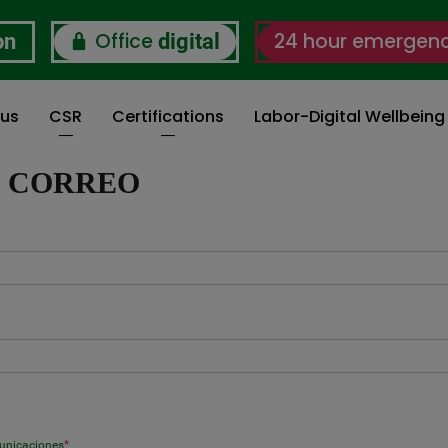
Office
24 hour emergen
on
digital
 us
CSR
Certifications
Labor-Digital Wellbein
I CORREO
municaciones
*