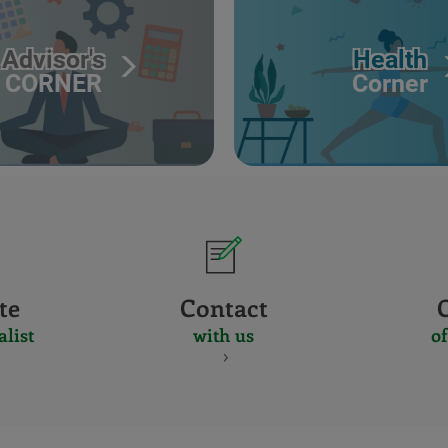
Advisor's
Health
CORNER
Corner
te
Contact
alist
with us
of
CERTIFICADO