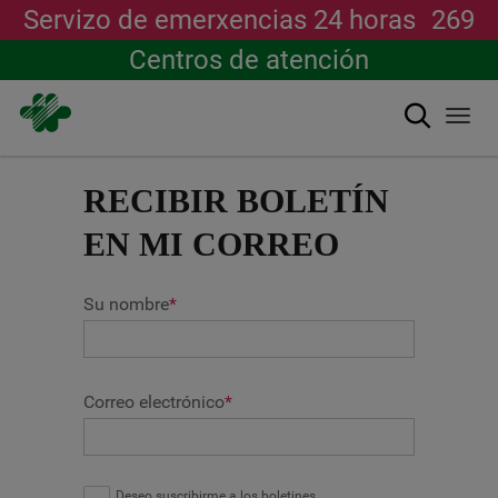
Servizo de emerxencias 24 horas
269
Centros de atención
Buscar
Togg
navi
Ir
o
RECIBIR BOLETÍN
contido
principal
EN MI CORREO
Su nombre
*
Correo electrónico
*
Deseo suscribirme a los boletines