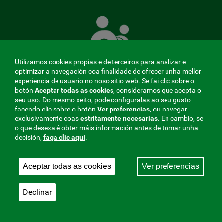
A
Mutua
que
te
coida
Utilizamos cookies propias e de terceiros para analizar e
optimizar a navegación coa finalidade de ofrecer unha mellor
experiencia de usuario no noso sitio web. Se fai clic sobre o
botón
Aceptar todas as cookies
, consideramos que acepta o
seu uso. Do mesmo xeito, pode configuralas ao seu gusto
MENÚ
facendo clic sobre o botón
Ver preferencias
, ou navegar
exclusivamente coas
estritamente
necesarias
. En cambio, se
REDES
o que desexa é obter máis información antes de tomar unha
decisión,
faga clic aquí
.
SOCIALES
Perfil do contratante
|
Cookies
|
Aviso legal
|
Privacidade
V20
Aceptar todas as cookies
Ver preferencias
Mutua Colaboradora coa Seguridade Social, 275.
Fraternidad-Muprespa 2026
Declinar
Gardar
Galego