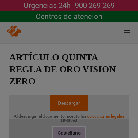
Urgencias 24h
900 269 269
Buscar
Centros de atención
Togg
navi
Pasar
al
ARTÍCULO QUINTA
contenido
principal
REGLA DE ORO VISION
ZERO
Descargar
Al descargar el documento, acepto las
condiciones legales
LENGUAS
Castellano