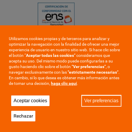
Utilizamos cookies propias y de terceros para analizar y
❮
optimizar la navegación con la finalidad de ofrecer una mejor
❯
experiencia de usuario en nuestro sitio web. Si hace clic sobre
el botón “
Aceptar todas las cookies
” consideramos que
acepta su uso. Del mismo modo puede configurarlas a su
gusto haciendo clic sobre el botón ”
Ver preferencias
”, o
navegar exclusivamente con las
"estrictamente
necesarias
”.
En cambio, si lo que desea es obtener más información antes
de tomar una decisión,
haga clic aquí
.
Trabaje en la mutua
Perfil del contratante
Aceptar cookies
Ver preferencias
Privacidad
Cookies
Aviso Legal
Mapa del sitio
Rechazar
Sala de Prensa