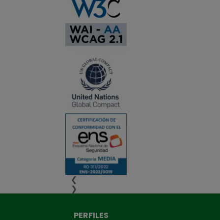
❮
❯
PERFILES