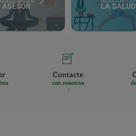
ASESOR
LA SALUD
or
Contacte
ista
con nosotros
d
CERTIFICADO
Y