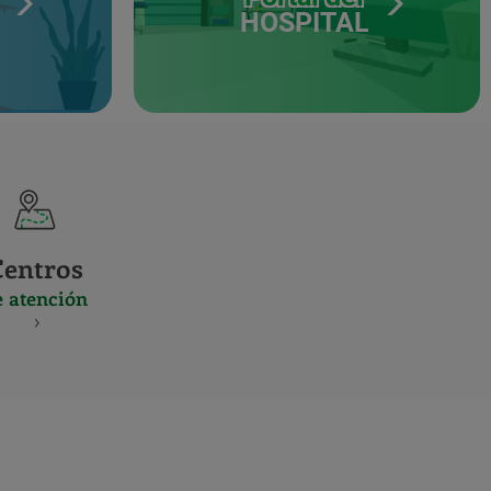
HOSPITAL
Centros
e atención
S