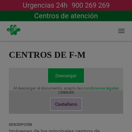
Urgencias 24h
900 269 269
Buscar
Centros de atención
Togg
navi
Pasar
al
CENTROS DE F-M
contenido
principal
Descargar
Al descargar el documento, acepto las
condiciones legales
LENGUAS
Castellano
DESCRIPCIÓN
Imágenes de los principales centros de