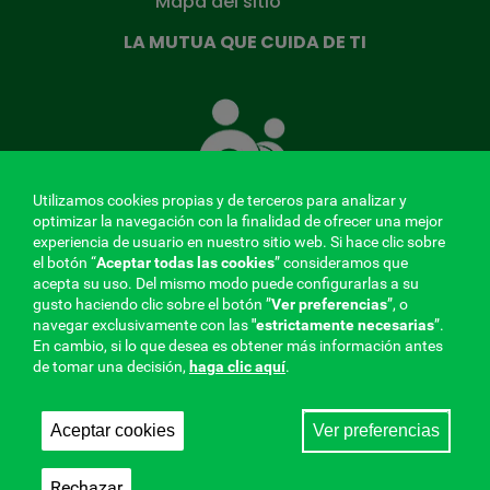
Mapa del sitio
LA MUTUA QUE CUIDA DE TI
La
Mutua
que
cuida
de
Utilizamos cookies propias y de terceros para analizar y
ti
optimizar la navegación con la finalidad de ofrecer una mejor
experiencia de usuario en nuestro sitio web. Si hace clic sobre
el botón “
Aceptar todas las cookies
” consideramos que
acepta su uso. Del mismo modo puede configurarlas a su
MENÚ
gusto haciendo clic sobre el botón ”
Ver preferencias
”, o
navegar exclusivamente con las
"estrictamente
necesarias
”.
REDES
En cambio, si lo que desea es obtener más información antes
de tomar una decisión,
haga clic aquí
.
SOCIALES
Perfil de contratante
|
Cookies
|
Aviso legal
|
Privacidad
V20
Aceptar cookies
Ver preferencias
Mutua Colaboradora con la Seguridad Social, 275.
Fraternidad-Muprespa 2026
Rechazar