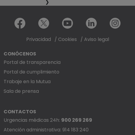
❯
Menú redes sociales
Facebook
X
Youtube
LinkedIn
Instagram
Privacidad
/
Cookies
/
Aviso legal
CONÓCENOS
Portal de transparencia
Portal de cumplimiento
Trabaje en la Mutua
Sala de prensa
CONTACTOS
Urgencias médicas 24h:
900 269 269
Atención administrativa: 914 183 240