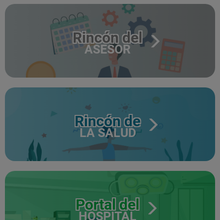
Rincón del
ASESOR
Rincón de
LA SALUD
Portal del
HOSPITAL