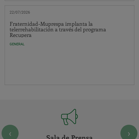
22/07/2026
Fraternidad-Muprespa implanta la
telerrehabilitación a través del programa
Recupera
GENERAL
ACCESOS
‹
›
DESTACADOS
Sala de Prensa