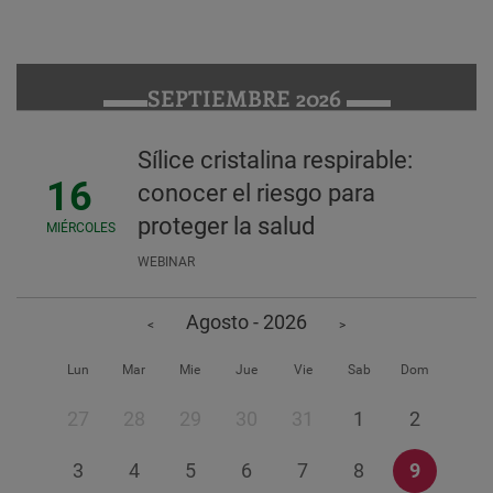
SEPTIEMBRE 2026
Sílice cristalina respirable:
16
conocer el riesgo para
proteger la salud
MIÉRCOLES
WEBINAR
Agosto - 2026
<
>
Lun
Mar
Mie
Jue
Vie
Sab
Dom
27
28
29
30
31
1
2
3
4
5
6
7
8
9