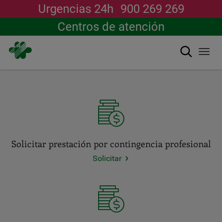
Urgencias 24h
900 269 269
Centros de atención
Nuevo canal de
Buscar
Togg
navi
WhatsApp
Pasar
Únete
al
ÚNETE
contenido
ACCESOS
principal
IMPORTANTES
DEL
Solicitar prestación por contingencia profesional
PORTAL.
Solicitar