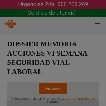
Urgencias 24h
900 269 269
Buscar
Centros de atención
Togg
navi
Pasar
al
DOSSIER MEMORIA
contenido
principal
ACCIONES VI SEMANA
SEGURIDAD VIAL
LABORAL
Descargar
Al descargar el documento, acepto las
condiciones legales
LENGUAS