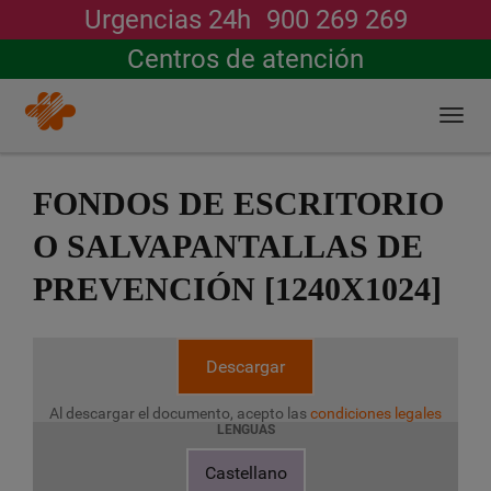
Urgencias 24h
900 269 269
Buscar
Centros de atención
Togg
navi
Pasar
al
FONDOS DE ESCRITORIO
contenido
principal
O SALVAPANTALLAS DE
PREVENCIÓN [1240X1024]
Descargar
Al descargar el documento, acepto las
condiciones legales
LENGUAS
Castellano