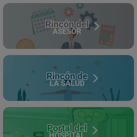
Rincón del
ASESOR
Rincón de
LA SALUD
Portal del
HOSPITAL