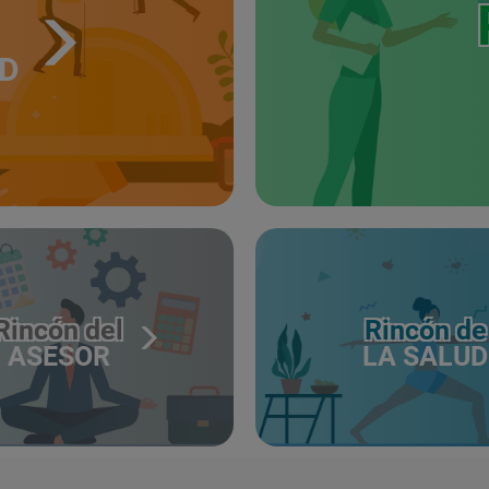
UD
Rincón del
Rincón de
ASESOR
LA SALUD