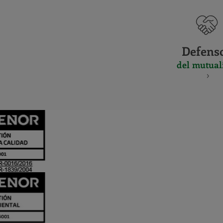
Defens
del mutual