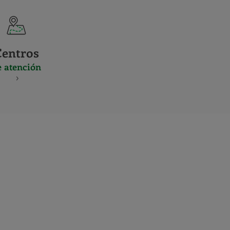
Centros
e atención
S
NES