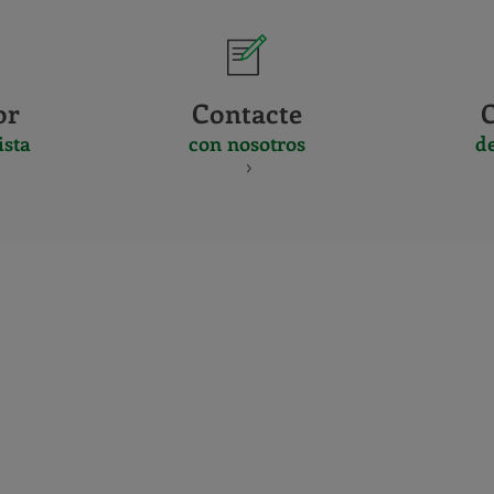
or
Contacte
ista
con nosotros
d
CERTIFICADO
Y
ACREDITACIO