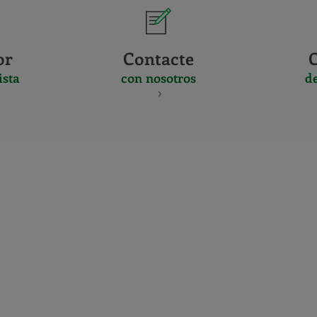
or
Contacte
ista
con nosotros
d
CERTIFICADO
Y
ACREDITACIO