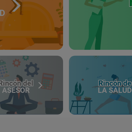
UD
Rincón del
Rincón de
ASESOR
LA SALUD