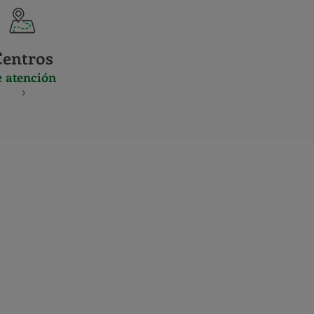
Centros
e atención
S
NES