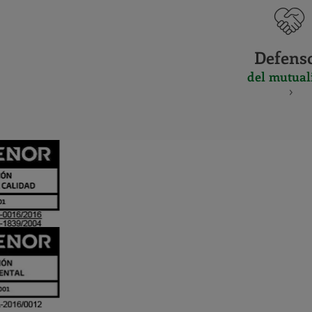
Defens
del mutual