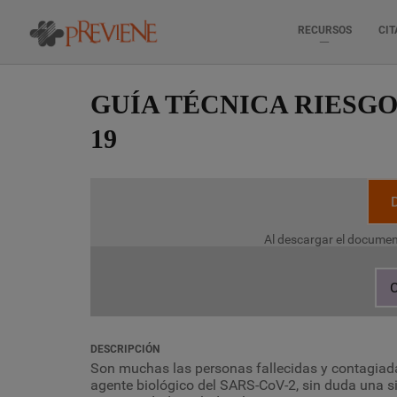
RECURSOS
CIT
Pasar
al
GUÍA TÉCNICA RIESGO
contenido
principal
19
Al descargar el documen
C
DESCRIPCIÓN
Son muchas las personas fallecidas y contagiad
agente biológico del SARS-CoV-2, sin duda una si