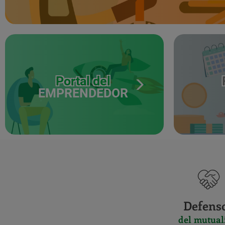
Portal del
EMPRENDEDOR
Defens
del mutual