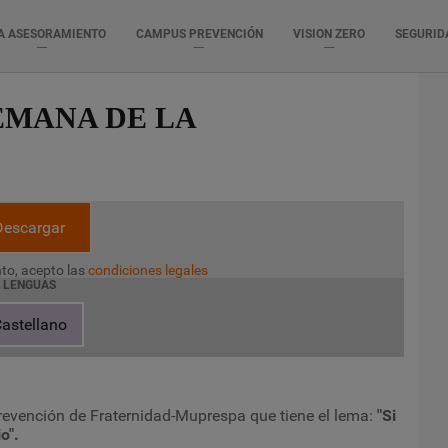
A ASESORAMIENTO
CAMPUS PREVENCIÓN
VISION ZERO
SEGURID
EMANA DE LA
Descargar
to, acepto las
condiciones legales
LENGUAS
astellano
revención de Fraternidad-Muprespa que tiene el lema:
"Si
o".