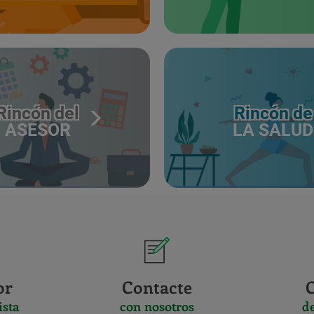
Rincón del
Rincón de
ASESOR
LA SALUD
or
Contacte
ista
con nosotros
d