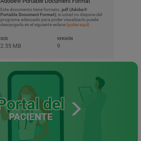
Adobe® Portable Document Format
Este documento tiene formato
.pdf (Adobe®
Portable Document Format)
; si usted no dispone del
programa adecuado para poder visualizarlo puede
descargarlo en el siguiente enlace
(pulse aquí)
SIZE
VERSIÓN
2.55 MB
9
Portal del
PACIENTE