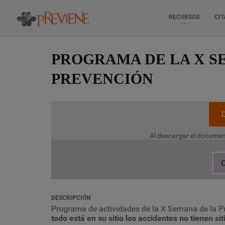
RECURSOS
CIT
Pasar
al
PROGRAMA DE LA X S
contenido
principal
PREVENCIÓN
Al descargar el documen
C
DESCRIPCIÓN
Programa de actividades de la X Semana de la P
todo está en su sitio los accidentes no tienen siti