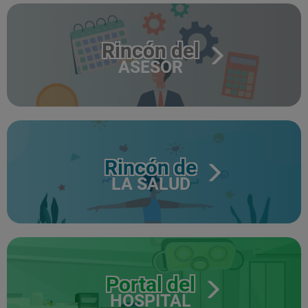
Rincón del
ASESOR
Rincón de
LA SALUD
Portal del
HOSPITAL