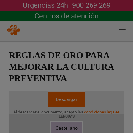
Urgencias 24h
900 269 269
Buscar
Centros de atención
Togg
navi
Pasar
al
REGLAS DE ORO PARA
contenido
principal
MEJORAR LA CULTURA
PREVENTIVA
Descargar
Al descargar el documento, acepto las
condiciones legales
LENGUAS
Castellano