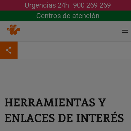
Urgencias 24h
900 269 269
Buscar
Centros de atención
To
na
Pasar
al
contenido
principal
HERRAMIENTAS Y
ENLACES DE INTERÉS