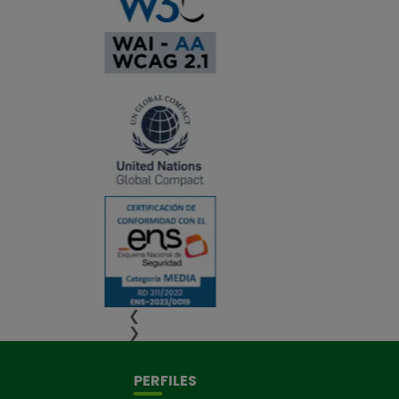
❮
❯
PERFILES