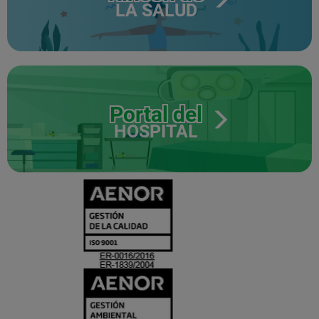
LA SALUD
Portal del
HOSPITAL
CERTIFICADO
Y
ACREDITACIO