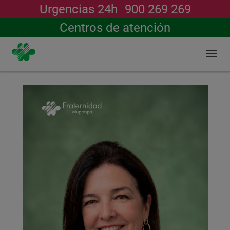
Urgencias 24h
900 269 269
Buscar
Centros de atención
Togg
navi
Pasar
al
contenido
principal