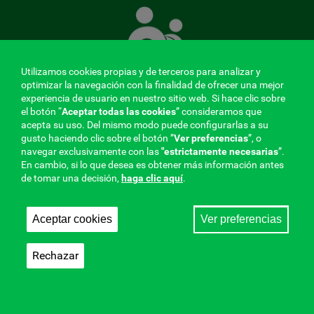
Mutua
que
cuida
de
Utilizamos cookies propias y de terceros para analizar y
ti
optimizar la navegación con la finalidad de ofrecer una mejor
experiencia de usuario en nuestro sitio web. Si hace clic sobre
el botón “
Aceptar todas las cookies
” consideramos que
acepta su uso. Del mismo modo puede configurarlas a su
MENÚ
gusto haciendo clic sobre el botón ”
Ver preferencias
”, o
navegar exclusivamente con las
"estrictamente
necesarias
”.
REDES
En cambio, si lo que desea es obtener más información antes
de tomar una decisión,
haga clic aquí
.
SOCIALES
Perfil de contratante
|
Cookies
|
Aviso legal
|
Privacidad
V20
Aceptar cookies
Ver preferencias
Mutua Colaboradora con la Seguridad Social, 275.
Fraternidad-Muprespa 2026
Rechazar
Guardar