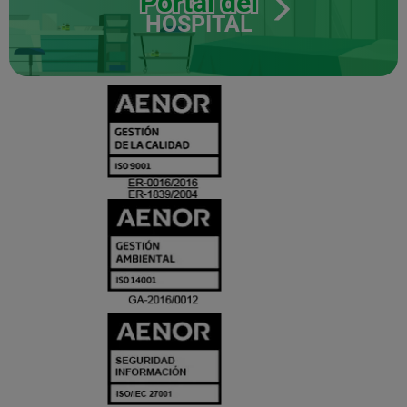
Portal del
HOSPITAL
CERTIFICADO
Y
ACREDITACIO