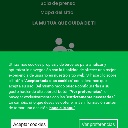
Sala de prensa
Mapa del sitio
LA MUTUA QUE CUIDA DE TI
La
Mutua
que
cuida
de
Utilizamos cookies propias y de terceros para analizar y
ti
optimizar la navegación con la finalidad de ofrecer una mejor
experiencia de usuario en nuestro sitio web. Si hace clic sobre
el botón “
Aceptar todas las cookies
” consideramos que
acepta su uso. Del mismo modo puede configurarlas a su
MENÚ
gusto haciendo clic sobre el botón ”
Ver preferencias
”, o
navegar exclusivamente con las
"estrictamente
necesarias
”.
REDES
En cambio, si lo que desea es obtener más información antes
de tomar una decisión,
haga clic aquí
.
SOCIALES
Perfil de contratante
|
Cookies
|
Aviso legal
|
Privacidad
V20
Aceptar cookies
Ver preferencias
Mutua Colaboradora con la Seguridad Social, 275.