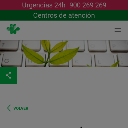
Urgencias 24h
900 269 269
Buscar
Centros de atención
Togg
navi
Pasar
al
contenido
principal
VOLVER