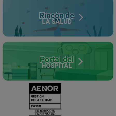
Rincón de
LA SALUD
Portal del
HOSPITAL
CERTIFICADO
Y
ACREDITACIO