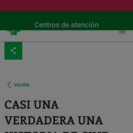
Buscar
Urgencias 24h
900 269 269
Centros de atención
Togg
navi
Pasar
al
contenido
principal
VOLVER
CASI UNA
VERDADERA UNA