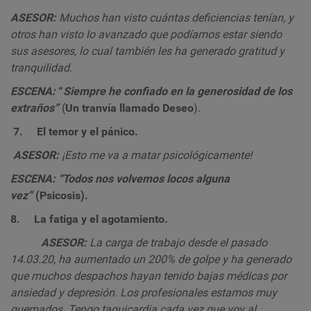
ASESOR:
Muchos han visto cuántas deficiencias tenían, y
otros han visto lo avanzado que podíamos estar siendo
sus asesores, lo cual también les ha generado gratitud y
tranquilidad.
ESCENA:
“
Siempre he confiado en la generosidad de los
extraños”
(
Un tranvía llamado Deseo
).
7.
El temor y el pánico.
ASESOR:
¡Esto me va a matar psicológicamente!
ESCENA:
“Todos nos volvemos locos alguna
vez”
(Psicosis).
8.
La fatiga y el agotamiento.
ASESOR:
La carga de trabajo desde el pasado
14.03.20, ha aumentado un 200% de golpe y ha generado
que muchos despachos hayan tenido bajas médicas por
ansiedad y depresión. Los profesionales estamos muy
quemados
.
Tengo taquicardia cada vez que voy al