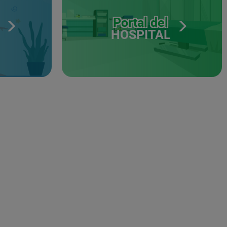
Portal del
HOSPITAL
S
NES