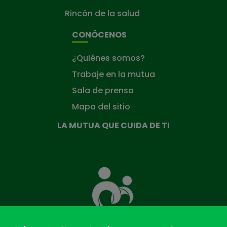
Rincón de la salud
CONÓCENOS
¿Quiénes somos?
Trabaje en la mutua
Sala de prensa
Mapa del sitio
LA MUTUA QUE CUIDA DE TI
La
Mutua
que
cuida
de
ti