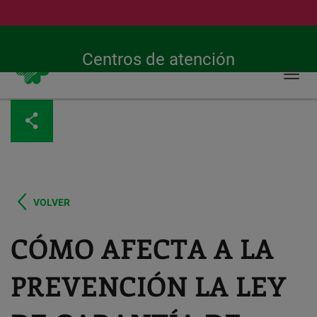
Buscar
Urgencias 24h
900 269 269
Centros de atención
Togg
navi
Pasar
al
contenido
principal
VOLVER
CÓMO AFECTA A LA
PREVENCIÓN LA LEY