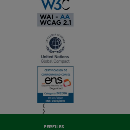
❮
❯
PERFILES