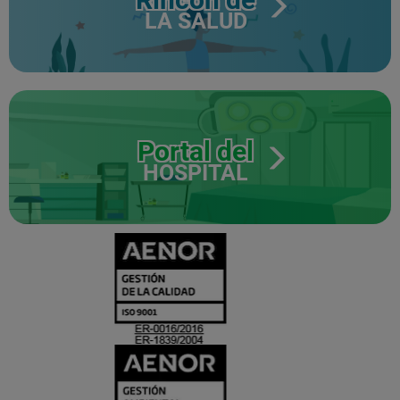
LA SALUD
Portal del
HOSPITAL
CERTIFICADO
Y
ACREDITACIO