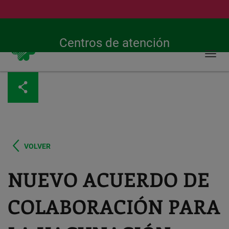
Buscar
Urgencias 24h
900 269 269
Centros de atención
Togg
navi
Pasar
al
contenido
principal
VOLVER
NUEVO ACUERDO DE
COLABORACIÓN PARA