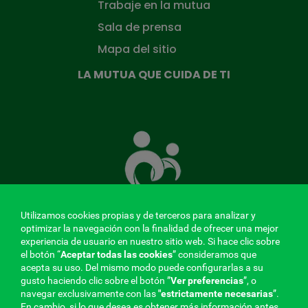
Trabaje en la mutua
Sala de prensa
Mapa del sitio
LA MUTUA QUE CUIDA DE TI
La
Mutua
que
cuida
de
ti
Utilizamos cookies propias y de terceros para analizar y
optimizar la navegación con la finalidad de ofrecer una mejor
experiencia de usuario en nuestro sitio web. Si hace clic sobre
MENÚ
el botón “
Aceptar todas las cookies
” consideramos que
acepta su uso. Del mismo modo puede configurarlas a su
REDES
gusto haciendo clic sobre el botón ”
Ver preferencias
”, o
navegar exclusivamente con las
"estrictamente
necesarias
”.
En cambio, si lo que desea es obtener más información antes