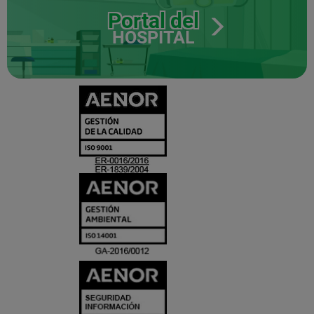
Portal del
HOSPITAL
CERTIFICADO
Y
ACREDITACIO