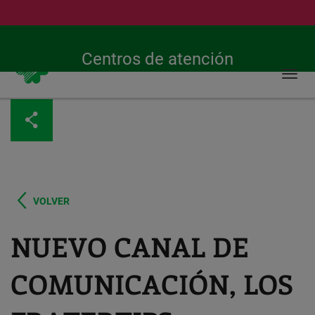
Buscar
Urgencias 24h
900 269 269
Centros de atención
Togg
navi
Pasar
al
contenido
principal
VOLVER
NUEVO CANAL DE
COMUNICACIÓN, LOS