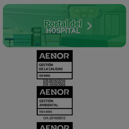
Portal del
HOSPITAL
CERTIFICADO
Y
ACREDITACIO