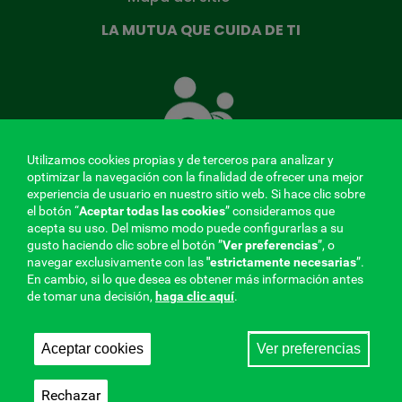
LA MUTUA QUE CUIDA DE TI
La
Mutua
que
cuida
de
Utilizamos cookies propias y de terceros para analizar y
ti
optimizar la navegación con la finalidad de ofrecer una mejor
experiencia de usuario en nuestro sitio web. Si hace clic sobre
el botón “
Aceptar todas las cookies
” consideramos que
acepta su uso. Del mismo modo puede configurarlas a su
MENÚ
gusto haciendo clic sobre el botón ”
Ver preferencias
”, o
navegar exclusivamente con las
"estrictamente
necesarias
”.
REDES
En cambio, si lo que desea es obtener más información antes
de tomar una decisión,
haga clic aquí
.
SOCIALES
Perfil de contratante
|
Cookies
|
Aviso legal
|
Privacidad
V20
Aceptar cookies
Ver preferencias
Mutua Colaboradora con la Seguridad Social, 275.
Fraternidad-Muprespa 2026
Rechazar