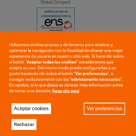
Utilizamos cookies propias y de terceros para analizar y
❮
optimizar la navegación con la finalidad de ofrecer una mejor
❯
experiencia de usuario en nuestro sitio web. Si hace clic sobre
el botón “
Aceptar todas las cookies
” consideramos que
acepta su uso. Del mismo modo puede configurarlas a su
gusto haciendo clic sobre el botón ”
Ver preferencias
”, o
navegar exclusivamente con las
"estrictamente
necesarias
”.
En cambio, si lo que desea es obtener más información antes
de tomar una decisión,
haga clic aquí
.
Trabaje en la mutua
Perfil del contratante
Aceptar cookies
Ver preferencias
Privacidad
Cookies
Aviso Legal
Mapa del sitio
Rechazar
Sala de Prensa