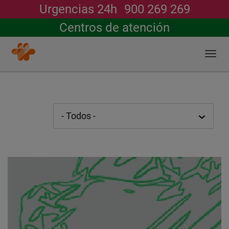
Urgencias 24h
900 269 269
Buscar
Centros de atención
Togg
navi
Pasar
al
contenido
principal