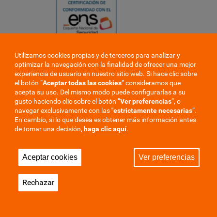
Utilizamos cookies propias y de terceros para analizar y
❮
optimizar la navegación con la finalidad de ofrecer una mejor
❯
experiencia de usuario en nuestro sitio web. Si hace clic sobre
el botón “
Aceptar todas las cookies
” consideramos que
acepta su uso. Del mismo modo puede configurarlas a su
gusto haciendo clic sobre el botón ”
Ver preferencias
”, o
navegar exclusivamente con las
"estrictamente
necesarias
”.
En cambio, si lo que desea es obtener más información antes
de tomar una decisión,
haga clic aquí
.
Trabaje en la mutua
Perfil del contratante
Aceptar cookies
Ver preferencias
Privacidad
Cookies
Aviso Legal
Mapa del sitio
Rechazar
Sala de Prensa