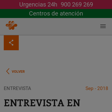
Urgencias 24h
900 269 269
Buscar
Centros de atención
Togg
navi
Pasar
al
contenido
principal
VOLVER
ENTREVISTA
Sep - 2018
ENTREVISTA EN