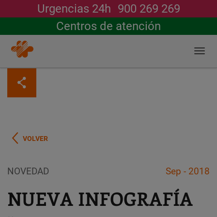
Urgencias 24h
900 269 269
Buscar
Centros de atención
Togg
navi
Pasar
al
contenido
principal
VOLVER
NOVEDAD
Sep - 2018
NUEVA INFOGRAFÍA