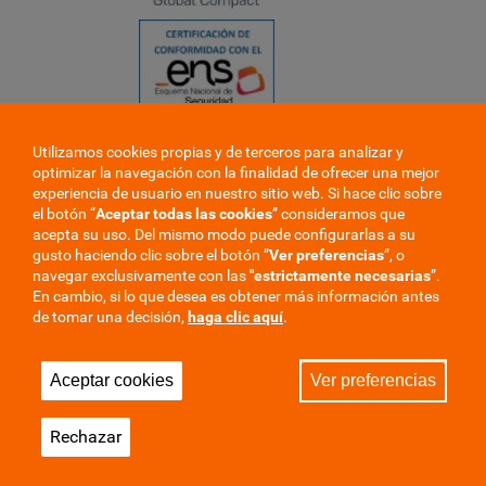
Utilizamos cookies propias y de terceros para analizar y
❮
optimizar la navegación con la finalidad de ofrecer una mejor
❯
experiencia de usuario en nuestro sitio web. Si hace clic sobre
el botón “
Aceptar todas las cookies
” consideramos que
acepta su uso. Del mismo modo puede configurarlas a su
gusto haciendo clic sobre el botón ”
Ver preferencias
”, o
navegar exclusivamente con las
"estrictamente
necesarias
”.
En cambio, si lo que desea es obtener más información antes
de tomar una decisión,
haga clic aquí
.
Trabaje en la mutua
Perfil del contratante
Aceptar cookies
Ver preferencias
Privacidad
Cookies
Aviso Legal
Mapa del sitio
Rechazar
Sala de Prensa