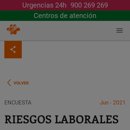
Urgencias 24h
900 269 269
Buscar
Centros de atención
Togg
navi
Pasar
al
contenido
principal
VOLVER
ENCUESTA
Jun - 2021
RIESGOS LABORALES