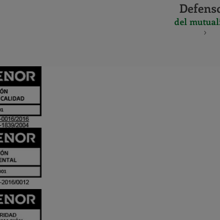
Defens
del mutual