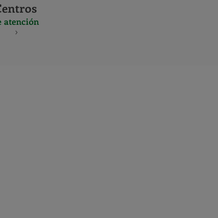
Centros
e atención
S
NES