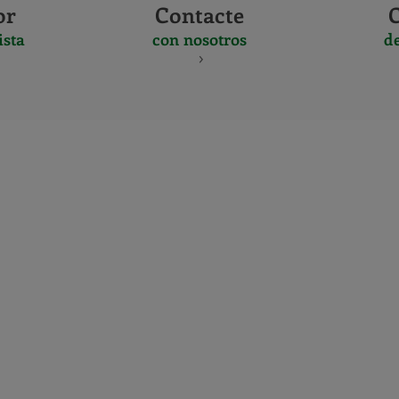
or
Contacte
ista
con nosotros
d
CERTIFICADO
Y
ACREDITACIO