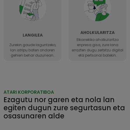
AHOLKULARITZA
LANGILEA
Elkarrekiko aholkularitza
Zurekin gaude laguntzeko,
enpresa gisa, zure lana
lan istripu baten ondoren
errazten dugu zerbitzu digital
gehien behar duzunean.
eta pertsonal batekin.
ATARI KORPORATIBOA
Ezagutu nor garen eta nola lan
egiten dugun zure segurtasun eta
osasunaren alde