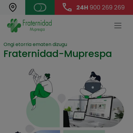
24H
900 269 269
Landing Main Navigation
Ongi etorria ematen dizugu
Fraternidad-Muprespa