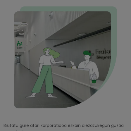
Bisitatu gure atari korporatiboa eskain diezazukegun guztia