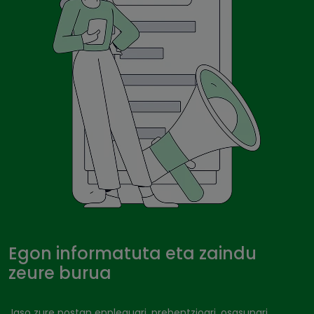
Egon informatuta eta zaindu
zeure burua
Jaso zure postan enpleguari, prebentzioari, osasunari,