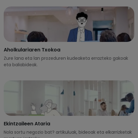
Aholkulariaren Txokoa
Zure lana eta lan prozeduren kudeaketa errazteko gakoak
eta baliabideak.
Ekintzaileen Ataria
Nola sortu negozio bat? artikuluak, bideoak eta elkarrizketak