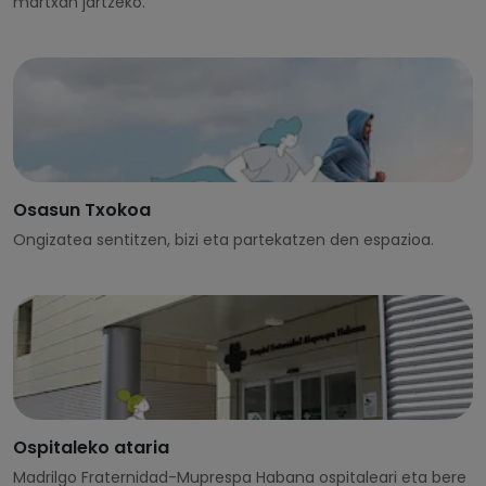
martxan jartzeko.
Osasun Txokoa
Ongizatea sentitzen, bizi eta partekatzen den espazioa.
Ospitaleko ataria
Madrilgo Fraternidad-Muprespa Habana ospitaleari eta bere