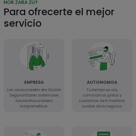
NOR ZARA ZU?
Para ofrecerte el mejor
servicio
ENPRESA
AUTONOMOA
Lan osasunarekin eta Gizarte
Tu tiempo es oro,
Segurantzaren sistemaren
caminamos juntos y
iraunkortasunarekin
cuidamos de ti mientras
konprometitua.
cuidas de tu negocio.