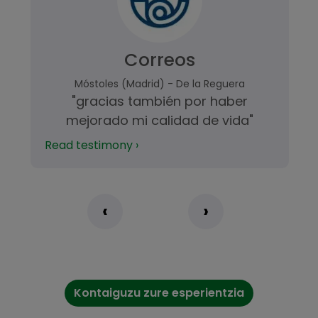
Correos
Móstoles (Madrid) - De la Reguera
"gracias también por haber
mejorado mi calidad de vida"
Read testimony ›
‹
›
Kontaiguzu zure esperientzia