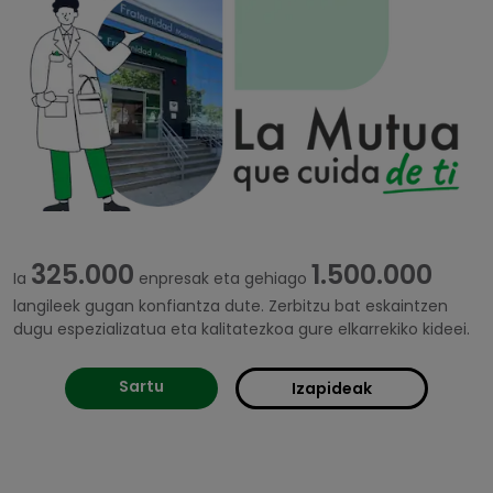
325.000
1.500.000
Ia
enpresak eta gehiago
langileek gugan konfiantza dute. Zerbitzu bat eskaintzen
dugu espezializatua eta kalitatezkoa gure elkarrekiko kideei.
Sartu
Izapideak