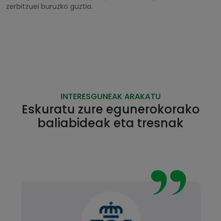
zerbitzuei buruzko guztia.
INTERESGUNEAK ARAKATU
Eskuratu zure egunerokorako
baliabideak eta tresnak