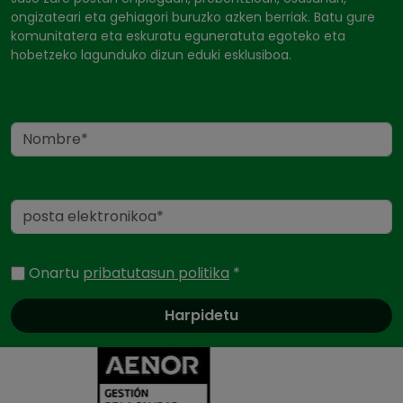
ongizateari eta gehiagori buruzko azken berriak. Batu gure
komunitatera eta eskuratu eguneratuta egoteko eta
hobetzeko lagunduko dizun eduki esklusiboa.
Name
Posta elektronikoa
Onartu
pribatutasun politika
*
Certificados y ac