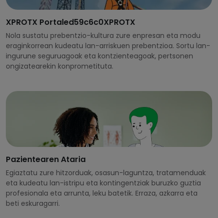
XPROTX Portaled59c6c0XPROTX
Nola sustatu prebentzio-kultura zure enpresan eta modu
eraginkorrean kudeatu lan-arriskuen prebentzioa. Sortu lan-
ingurune seguruagoak eta kontzienteagoak, pertsonen
ongizatearekin konprometituta.
Pazientearen Ataria
Egiaztatu zure hitzorduak, osasun-laguntza, tratamenduak
eta kudeatu lan-istripu eta kontingentziak buruzko guztia
profesionala eta arrunta, leku batetik. Erraza, azkarra eta
beti eskuragarri.