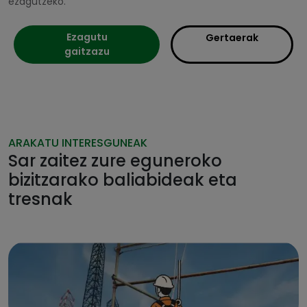
ezagutzeko.
Ezagutu
Gertaerak
gaitzazu
ARAKATU INTERESGUNEAK
Sar zaitez zure eguneroko
bizitzarako baliabideak eta
tresnak