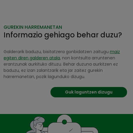
GUREKIN HARREMANETAN
Informazio gehiago behar duzu?
Galderarik baduzu, bisitatzera gonbidatzen zaitugu
maiz
egiten diren galderen atala
, non kontsulta arruntenen
erantzunak aurkituko dituzu. Behar duzuna aurkitzen ez
baduzu, ez izan zalantzarik eta jar zaitez gurekin
harremanetan, pozik lagunduko dizugu.
Guk laguntzen dizugu