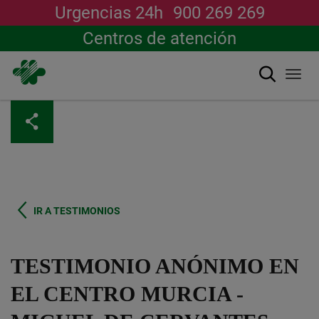
Urgencias 24h
900 269 269
Centros de atención
Buscar
Togg
navi
Pasar
al
contenido
principal
IR A TESTIMONIOS
TESTIMONIO ANÓNIMO EN
EL CENTRO MURCIA -