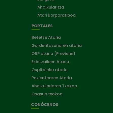
Aholkularitza
Atari korporatiboa
PORTALES
Betetze Ataria
Gardentasunaren ataria
ORP ataria (Previene)
Ekintzaileen Ataria
Ospitaleko ataria
Pazientearen Ataria
Aholkulariaren Txokoa
Osasun txokoa
CONÓCENOS