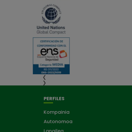
❮
❯
PERFILES
Kompainia
Autonomoa
Langilea