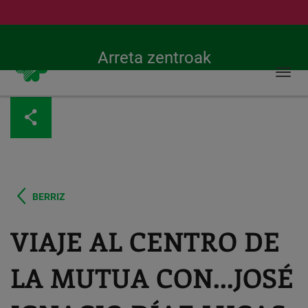
Bilatu
24 orduko larrialdi-zerbitzua
Arreta zentroak
Togg
navi
Skip
to
main
content
BERRIZ
VIAJE AL CENTRO DE
LA MUTUA CON...JOSÉ