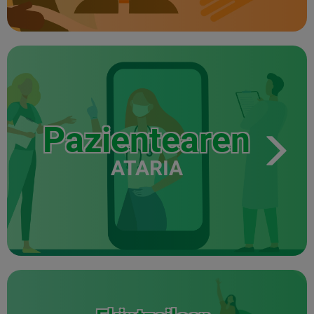
Pazientearen
ATARIA