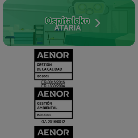
Ospitaleko
ATARIA
CERTIFICADO
Y
ACREDITACIO