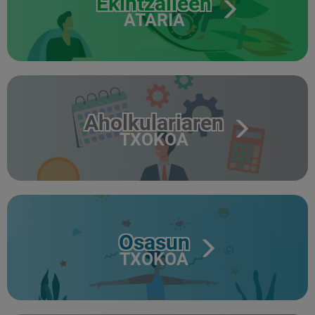
Ekintzaileen
ATARIA
Aholkulariaren
TXOKOA
Osasun
TXOKOA