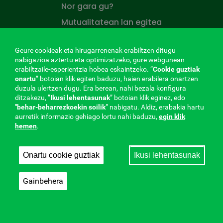
Nor gara gu?
Mutualitatean lan egitea
prentsa aretoa
Geure cookieak eta hirugarrenenak erabiltzen ditugu
Gunearen mapa
nabigazioa aztertu eta optimizatzeko, gure webgunean
erabiltzaile-esperientzia hobea eskaintzeko. “
Cookie guztiak
ZAINTZEN ZAITUEN MUTUALITATEA
onartu
” botoian klik egiten baduzu, haien erabilera onartzen
duzula ulertzen dugu. Era berean, nahi bezala konfigura
ditzakezu, ”
Ikusi lehentasunak
” botoian klik eginez, edo
Zaintzen
"behar-beharrezkoekin
soilik
” nabigatu. Aldiz, erabakia hartu
zaituen
aurretik informazio gehiago lortu nahi baduzu,
egin klik
hemen
.
Mutua
Onartu cookie guztiak
Ikusi lehentasunak
Gainbehera
MENÚ
REDES