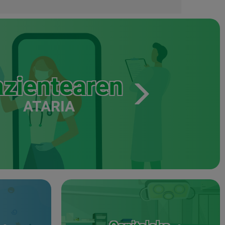
zientearen
ATARIA