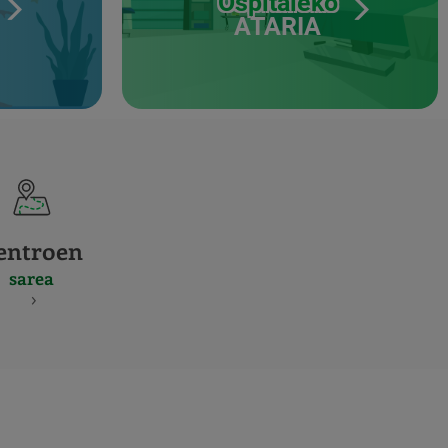
Ospitaleko
ATARIA
entroen
sarea
S