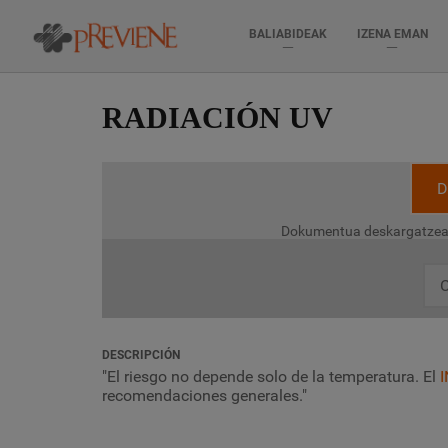
BALIABIDEAK
IZENA EMAN
Skip
to
RADIACIÓN UV
main
content
D
Dokumentua deskargatzea
C
DESCRIPCIÓN
"El riesgo no depende solo de la temperatura. El
recomendaciones generales."