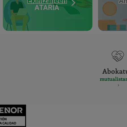
Ekintzaileen
Ah
ATARIA
Abokat
mutualista