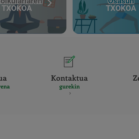
olkulariaren
Osasun
TXOKOA
TXOKOA
ua
Kontaktua
Z
rena
gurekin
CERTIFICADO
Y