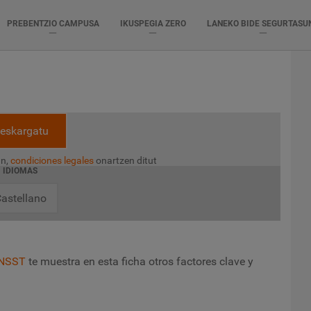
PREBENTZIO CAMPUSA
IKUSPEGIA ZERO
LANEKO BIDE SEGURTASU
eskargatu
n,
condiciones legales
onartzen ditut
IDIOMAS
astellano
INSST
te muestra en esta ficha otros factores clave y