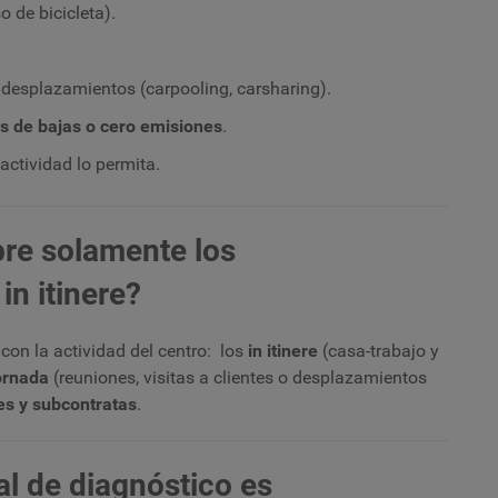
o de bicicleta).
 desplazamientos (carpooling, carsharing).
os de bajas o cero emisiones
.
actividad lo permita.
re solamente los
n itinere?
on la actividad del centro: los
in itinere
(casa-trabajo y
ornada
(reuniones, visitas a clientes o desplazamientos
es y subcontratas
.
ial de diagnóstico es