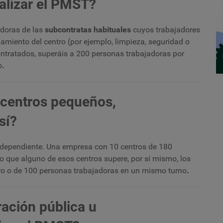
ealizar el PMST?
adoras de las
subcontratas habituales
cuyos trabajadores
amiento del centro (por ejemplo, limpieza, seguridad o
ontratados, superáis a 200 personas trabajadoras por
o
.
M
s
y
 centros pequeños,
s
sí?
ndependiente. Una empresa con 10 centros de 180
o que alguno de esos centros supere, por sí mismo, los
ro o de 100 personas trabajadoras en un mismo turno
.
ración pública u