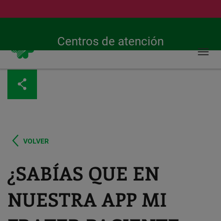
Buscar
Servizo de emerxencias 24 horas
269
Centros de atención
Togg
navi
Ir
o
contido
principal
VOLVER
¿SABÍAS QUE EN
NUESTRA APP MI