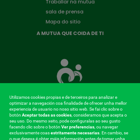
Traballar na mutua
sala de prensa
Mapa do sitio
A MUTUA QUE COIDA DE TI
A
Mutua
que
te
coida
Utilizamos cookies propias e de terceiros para analizar e
optimizar a navegación coa finalidade de ofrecer unha mellor
experiencia de usuario no noso sitio web. Se fai clic sobre o
MENÚ
botón
Aceptar todas as cookies
, consideramos que acepta o
seu uso. Do mesmo xeito, pode configuralas ao seu gusto
REDES
facendo clic sobre o botón
Ver preferencias
, ou navegar
exclusivamente coas
estritamente
necesarias
. En cambio, se
SOCIALES
o que desexa é obter máis información antes de tomar unha