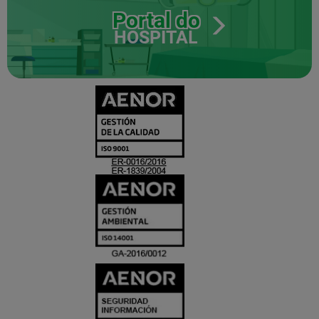
Portal do
HOSPITAL
CERTIFICADO
Y
ACREDITACIO