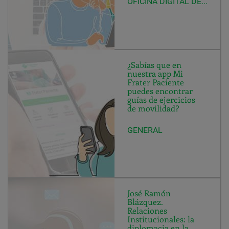
OFICINA DIGITAL DE F-M
¿Sabías que en
nuestra app Mi
Frater Paciente
puedes encontrar
guías de ejercicios
de movilidad?
GENERAL
José Ramón
Blázquez.
Relaciones
Institucionales: la
diplomacia en la