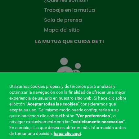
¿Quiénes somos?
Trabaje en la mutua
Sala de prensa
Mapa del sitio
LA MUTUA QUE CUIDA DE TI
La
Mutua
que
cuida
de
Utilizamos cookies propias y de terceros para analizar y
ti
optimizar la navegación con la finalidad de ofrecer una mejor
experiencia de usuario en nuestro sitio web. Si hace clic sobre
el botón “
Aceptar todas las cookies
” consideramos que
acepta su uso. Del mismo modo puede configurarlas a su
MENÚ
gusto haciendo clic sobre el botón ”
Ver preferencias
”, o
navegar exclusivamente con las
"estrictamente
necesarias
”.
REDES
En cambio, si lo que desea es obtener más información antes
de tomar una decisión,
haga clic aquí
.
SOCIALES