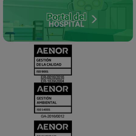
Portal del
HOSPITAL
CERTIFICADO
Y
ACREDITACIO