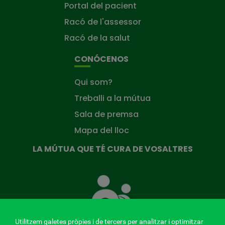
Portal del pacient
Racó de l'assessor
Racó de la salut
CONÓCENOS
Qui som?
Treballi a la mútua
Sala de premsa
Mapa del lloc
LA MÚTUA QUE TÉ CURA DE VOSALTRES
La
Mútua
que
té
cura
Utilitzem galetes pròpies i de tercers per analitzar i optimitzar