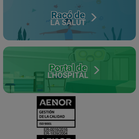
Racó de
LA SALUT
Portal de
L'HOSPITAL
CERTIFICADO
Y
ACREDITACIO