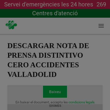
Servei d'emergències les 24 hores
269
Cerca
Centres d'atenció
Togg
navi
Vés
al
DESCARGAR NOTA DE
contingut
PRENSA DISTINTIVO
CERO ACCIDENTES
VALLADOLID
Baixeu
En baixar el document, accepto les
condicions legals
IDIOMES