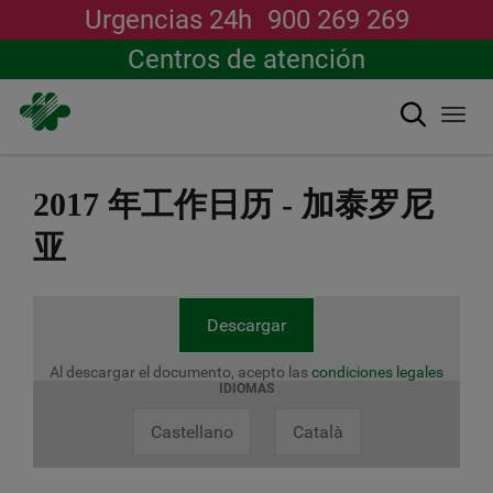
Urgencias 24h
900 269 269
Centros de atención
搜索
Togg
navi
跳
转
2017 年工作日历 - 加泰罗尼
到
主
亚
要
内
容
Descargar
Al descargar el documento, acepto las
condiciones legales
IDIOMAS
Castellano
Català