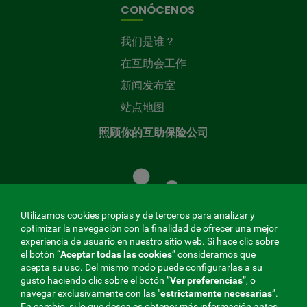
CONÓCENOS
我们是谁？
在互助会工作
新闻发布室
站点地图
照顾你的互助保险公司
照
顾
您
的
Utilizamos cookies propias y de terceros para analizar y
共
optimizar la navegación con la finalidad de ofrecer una mejor
同
experiencia de usuario en nuestro sitio web. Si hace clic sobre
el botón “
Aceptar todas las cookies
” consideramos que
基
acepta su uso. Del mismo modo puede configurarlas a su
金
gusto haciendo clic sobre el botón ”
Ver preferencias
”, o
MENÚ
navegar exclusivamente con las
"estrictamente
necesarias
”.
En cambio, si lo que desea es obtener más información antes