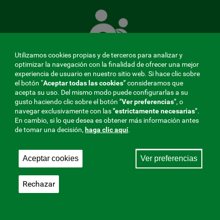
La
Mutua
que
cuida
de
Utilizamos cookies propias y de terceros para analizar y
ti
optimizar la navegación con la finalidad de ofrecer una mejor
experiencia de usuario en nuestro sitio web. Si hace clic sobre
el botón “
Aceptar todas las cookies
” consideramos que
acepta su uso. Del mismo modo puede configurarlas a su
MENÚ
gusto haciendo clic sobre el botón ”
Ver preferencias
”, o
navegar exclusivamente con las
"estrictamente
necesarias
”.
REDES
En cambio, si lo que desea es obtener más información antes
de tomar una decisión,
haga clic aquí
.
SOCIALES
Perfil de contratante
|
Cookies
|
Aviso legal
|
Privacidad
V20
Aceptar cookies
Ver preferencias
Mutua Colaboradora con la Seguridad Social, 275.
Fraternidad-Muprespa 2026
Rechazar
Guardar
Castellano