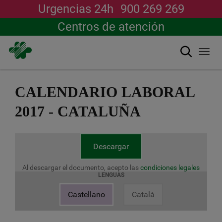
Urgencias 24h
900 269 269
Centros de atención
Buscar
Togg
navi
Pasar
al
CALENDARIO LABORAL
contenido
principal
2017 - CATALUÑA
Descargar
Al descargar el documento, acepto las
condiciones legales
LENGUAS
Castellano
Català