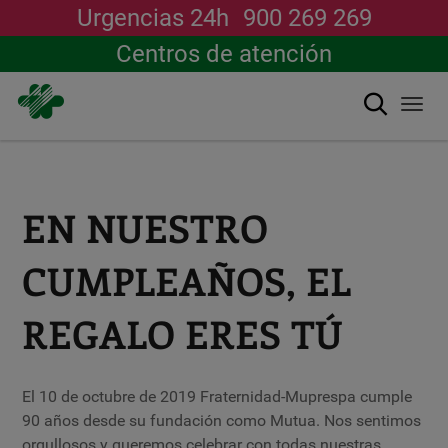
Urgencias 24h
900 269 269
Centros de atención
搜索
Togg
navi
跳
转
到
主
EN NUESTRO
要
内
容
CUMPLEAÑOS, EL
REGALO ERES TÚ
El 10 de octubre de 2019 Fraternidad-Muprespa cumple
90 años desde su fundación como Mutua. Nos sentimos
orgullosos y queremos celebrar con todas nuestras