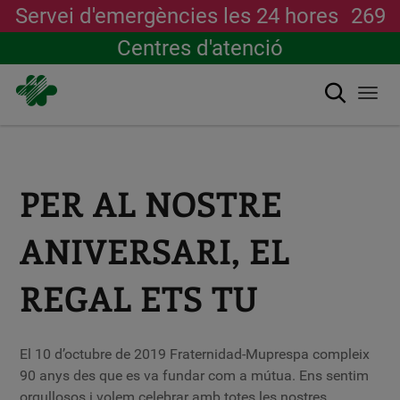
Servei d'emergències les 24 hores
269
Centres d'atenció
Cerca
Togg
navi
Vés
al
contingut
PER AL NOSTRE
ANIVERSARI, EL
REGAL ETS TU
El 10 d’octubre de 2019 Fraternidad-Muprespa compleix
90 anys des que es va fundar com a mútua. Ens sentim
orgullosos i volem celebrar amb totes les nostres