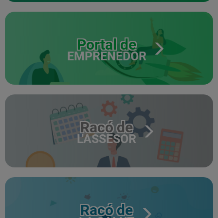
Portal de
EMPRENEDOR
Racó de
L'ASSESOR
Racó de