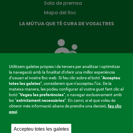
Sala de premsa
Mapa del lloc
LA MÚTUA QUE TÉ CURA DE VOSALTRES
La
Mútua
que
té
cura
Utilitzem galetes pròpies i de tercers per analitzar i optimitzar
de
la navegació amb la finalitat d’oferir una millor experiència
tu
d’usuari al nostre lloc web. Si feu clic sobre el botó “
Accepteu
totes les galetes
”, considerem que n’accepteu l’ús. De la
mateixa manera, les podeu configurar al vostre gust fent clic al
MENÚ
botó “
Vegeu les preferències
”, o navegar exclusivament amb
les “
estrictament
necessàries
”. En canvi, si el que voleu és
REDES
obtenir més informació abans de prendre una decisió,
feu clic
aquí
.
SOCIALES
Perfil del contractant
|
Cookies
|
Avís legal
|
Privacitat
V20
Accepteu totes les galetes
Mútua col·laboradora amb la Seguretat Social, 275.