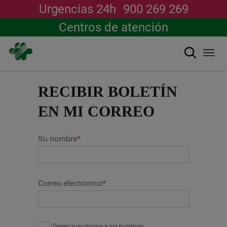
Urgencias 24h
900 269 269
Centros de atención
搜索
Togg
navi
跳
转
RECIBIR BOLETÍN
到
主
EN MI CORREO
要
内
容
Su nombre
*
Correo electrónico
*
Deseo suscribirme a los boletines