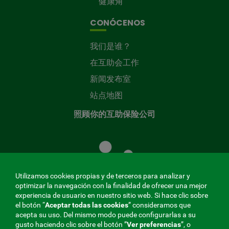
健康角
CONÓCENOS
我们是谁？
在互助会工作
新闻发布室
站点地图
照顾你的互助保险公司
照
顾
您
的
Utilizamos cookies propias y de terceros para analizar y
共
optimizar la navegación con la finalidad de ofrecer una mejor
同
experiencia de usuario en nuestro sitio web. Si hace clic sobre
el botón “
Aceptar todas las cookies
” consideramos que
基
acepta su uso. Del mismo modo puede configurarlas a su
金
gusto haciendo clic sobre el botón ”
Ver preferencias
”, o