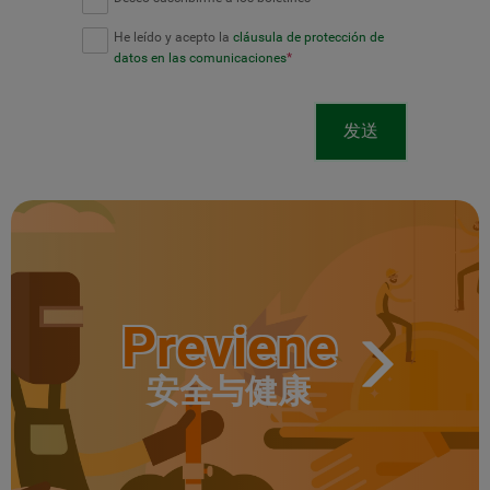
He leído y acepto la
cláusula de protección de
datos en las comunicaciones
*
发送
Previene
安全与健康